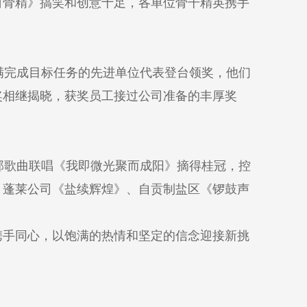
白骨精》搞笑和创意十足，各单位骨干精英携手
完成目标任务的先进单位代表登台领奖，他们
奖相继揭晓，获奖员工接过公司准备的丰厚奖
歌曲联唱《我即微光聚而成阳》摘得桂冠，控
、蓬莱公司《盐续辉煌》、自贡制盐区《锣鼓声
携手同心，以饱满的热情和坚定的信念迎接新挑