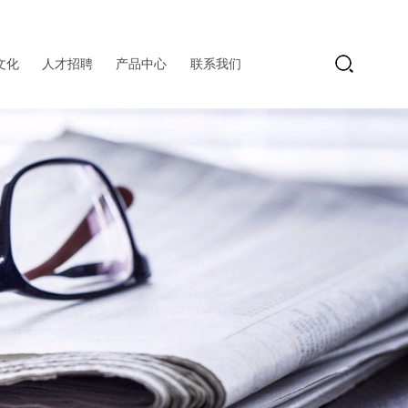
文化
人才招聘
产品中心
联系我们