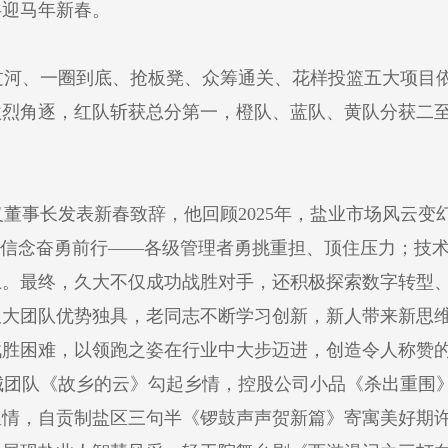
共迎马年新春。
河、一圈到底、抢板凳、众筹通关、花样投篮五大项目依
激烈角逐，红队斩获总分第一，橙队、蓝队、黄队分获二
事长发表新春致辞，他回顾2025年，盐业市场风云变
定信念奋勇前行——各级管理者勇挑重担、顶住压力；技
土。最终，久大不仅成功战胜对手，还积极探索数字转型
久大团队优势独具，老同志不断学习创新，新人带来新思
战胜困难，以领跑之姿在行业中大步迈进，创造令人称赞
团队《故乡的云》勾起乡情，控股公司小品《杀出重围》
温情，自贡制盐区三句半《锣鼓声声贺新篇》寄寓美好期