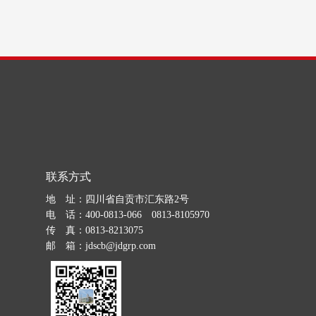
联系方式
地 址：四川省自贡市汇东路2号
电 话：400-0813-066 0813-8105970
传 真：0813-8213075
邮 箱：
jdscb@jdgrp.com